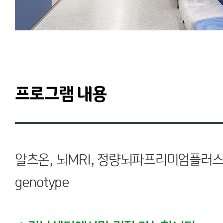
프로그램 내용
알츠온, 뇌MRI, 정량뇌파프리미엄플러스(QE
genotype