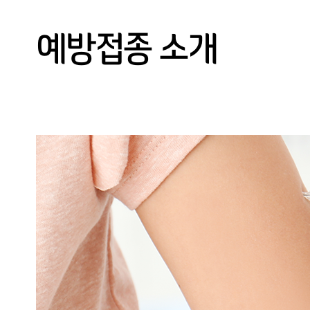
건강검진
기능의학 클리닉
예방접종 소개
예약/결과조회
면역치료 클리닉
고객센터
만성통증 클리닉
지놈 클리닉