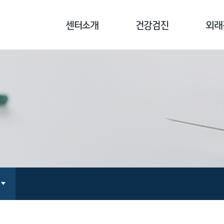
센터소개
건강검진
외래
센터소개
기업종합검진
클리닉
병원장 인사말
개인종합검진
기능의학
의료진 소개
국민건강보험공단검진
면역치료
장비 소개
채용/공무원검진
만성통증
오시는 길
검진 전 주의사항
지놈 
예방접