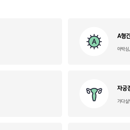
A형
아박심
자궁경
가다실