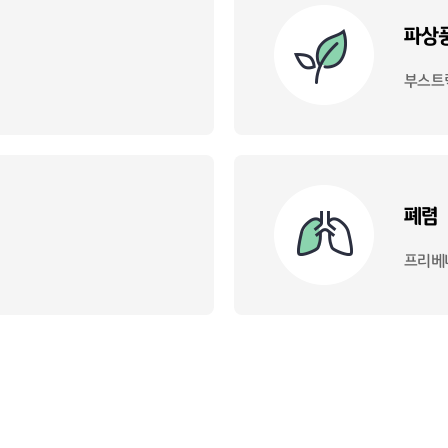
파상
부스트
폐렴
프리베나