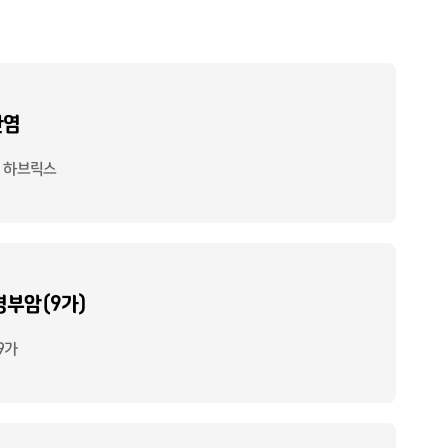
간염
, 하브릭스
부암(9가)
9가