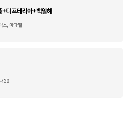
풍+디프테리아+백일해
릭스, 아다쎌
 20