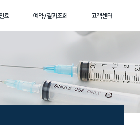
진료
예약/결과조회
고객센터
 소개
예약 안내
공지사항
 클리닉
검진 예약
전화번호 안내
 클리닉
예약 확인
자주하는 질문
 클리닉
결과 조회
1:1문의
클리닉
문진 작성
고객 만족도조사
종 소개
증명서 발급안내
비급여 진료비안내