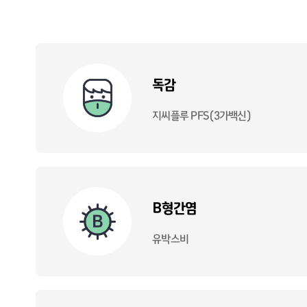
독감
지씨플루 PFS(3가백신)
B형간염
유박스비