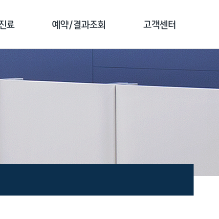
진료
예약/결과조회
고객센터
 소개
예약 안내
공지사항
 클리닉
검진 예약
전화번호 안내
 클리닉
예약 확인
자주하는 질문
 클리닉
결과 조회
1:1문의
클리닉
문진 작성
고객 만족도조사
종 소개
증명서 발급안내
비급여 진료비안내