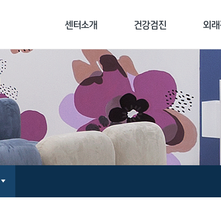
센터소개
건강검진
외래
센터소개
기업종합검진
클리닉
병원장 인사말
개인종합검진
기능의학
의료진 소개
국민건강보험공단검진
면역치료
장비 소개
채용/공무원검진
만성통증
오시는 길
검진 전 주의사항
지놈 
예방접