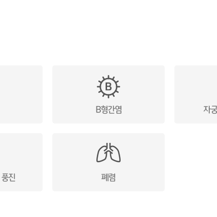
B형간염
자궁
 풍진
폐렴