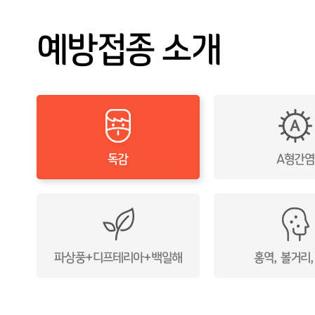
건강검진
기능의학 클리닉
예방접종 소개
예약/결과조회
면역치료 클리닉
고객센터
만성통증 클리닉
지놈 클리닉
독감
A형간염
파상풍+디프테리아+백일해
홍역, 볼거리,