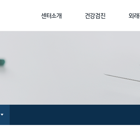
센터소개
건강검진
외래
센터소개
기업종합검진
클리닉
병원장 인사말
개인종합검진
기능의학
의료진 소개
국민건강보험공단검진
면역치료
장비 소개
채용/공무원검진
만성통증
오시는 길
검진 전 주의사항
지놈 
예방접