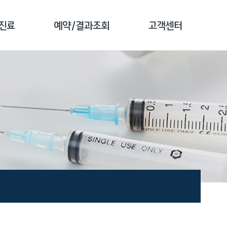
진료
예약/결과조회
고객센터
 소개
예약 안내
공지사항
 클리닉
검진 예약
전화번호 안내
 클리닉
예약 확인
자주하는 질문
 클리닉
결과 조회
1:1문의
클리닉
문진 작성
고객 만족도조사
종 소개
증명서 발급안내
비급여 진료비안내