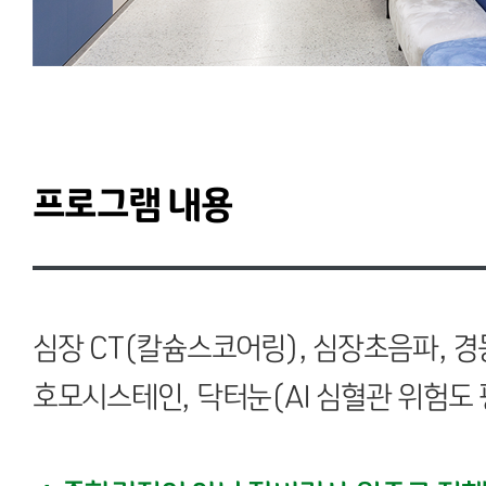
프로그램 내용
심장 CT(칼슘스코어링), 심장초음파, 
호모시스테인, 닥터눈(AI 심혈관 위험도 