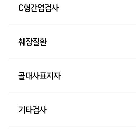
C형간염검사
췌장질환
골대사표지자
기타검사