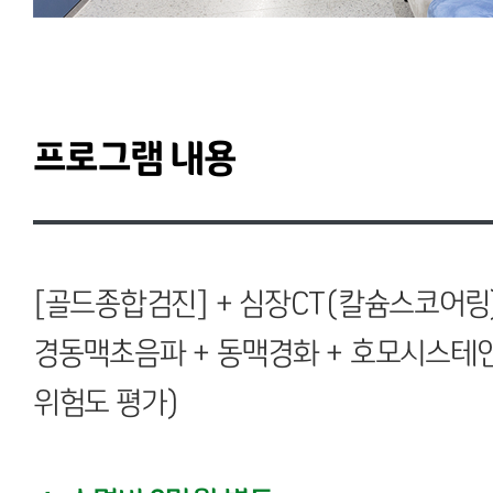
프로그램 내용
[골드종합검진]
+ 심장CT(칼슘스코어링)
경동맥초음파 + 동맥경화 + 호모시스테인 
위험도 평가)