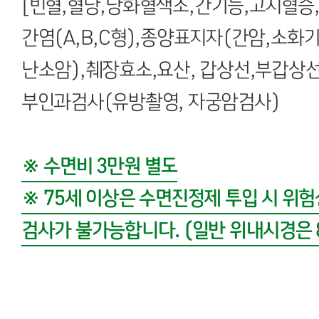
[빈혈,혈당,당화혈색소,간기능,고지혈증
간염(A,B,C형),종양표지자(간암,소화
난소암),췌장효소,요산, 갑상선,부갑상선
부인과검사(유방촬영, 자궁암검사)
※ 수면비 3만원 별도
※ 75세 이상은 수면진정제 투입 시 위
검사가 불가능합니다. (일반 위내시경은 