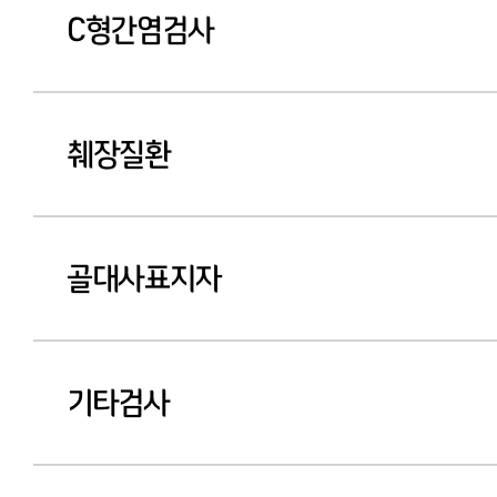
C형간염검사
췌장질환
골대사표지자
기타검사