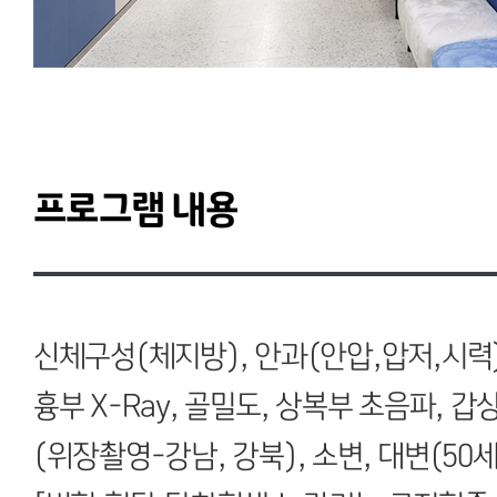
프로그램 내용
신체구성(체지방), 안과(안압,압저,시력
흉부 X-Ray, 골밀도, 상복부 초음파, 
(위장촬영-강남, 강북), 소변, 대변(5