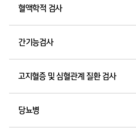
혈액학적 검사
간기능검사
고지혈증 및 심혈관계 질환 검사
당뇨병