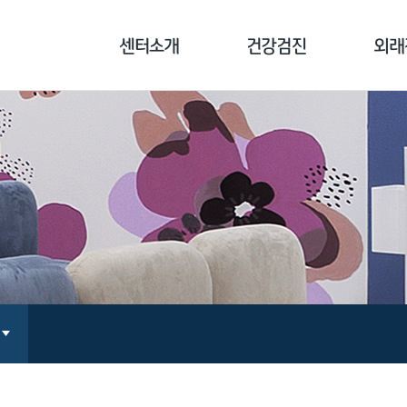
센터소개
건강검진
외래
센터소개
기업종합검진
클리닉
병원장 인사말
개인종합검진
기능의학
의료진 소개
국민건강보험공단검진
면역치료
장비 소개
채용/공무원검진
만성통증
오시는 길
검진 전 주의사항
지놈 
예방접