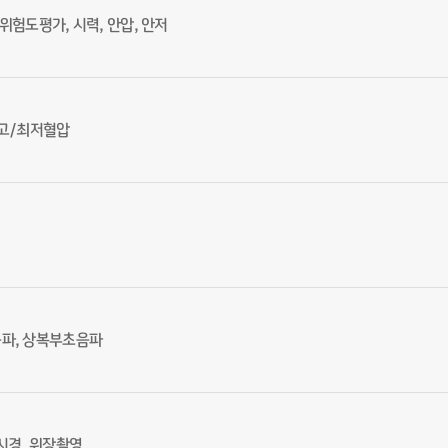
위험도평가, 시력, 안압, 안저
최고/최저혈압
파, 상복부초음파
시경, 위장촬영