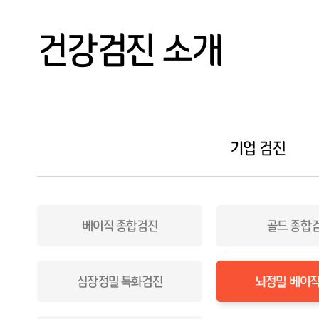
외래진료
채용/공무원검진
건강검진 소개
예약/결과조회
검진 전 주의사항
고객센터
기업 검진
베이직 종합검진
골드 종합
심장정밀 특화검진
뇌정밀 베이직