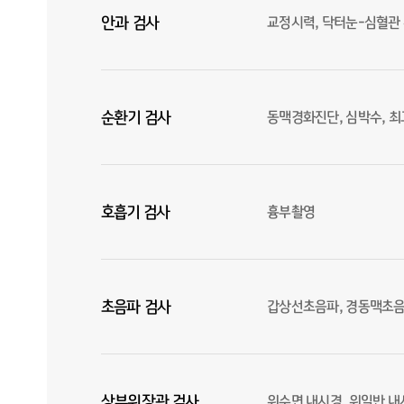
안과 검사
교정시력, 닥터눈-심혈관 
순환기 검사
동맥경화진단, 심박수, 
호흡기 검사
흉부촬영
초음파 검사
갑상선초음파, 경동맥초음
상부위장관 검사
위수면 내시경, 위일반 내