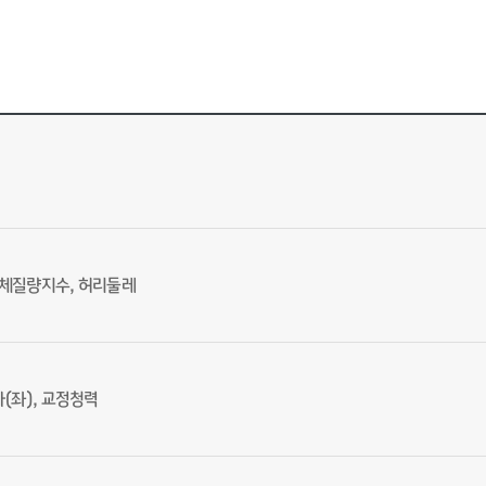
, 체질량지수, 허리둘레
(좌), 교정청력