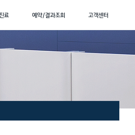
진료
예약/결과조회
고객센터
 소개
예약 안내
공지사항
 클리닉
검진 예약
전화번호 안내
 클리닉
예약 확인
자주하는 질문
 클리닉
결과 조회
1:1문의
클리닉
문진 작성
고객 만족도조사
종 소개
증명서 발급안내
비급여 진료비안내