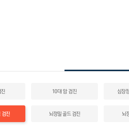
검진
10대 암 검진
심장정
 검진
뇌정밀 골드 검진
뇌