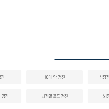
검진
10대 암 검진
심장정
 검진
뇌정밀 골드 검진
뇌