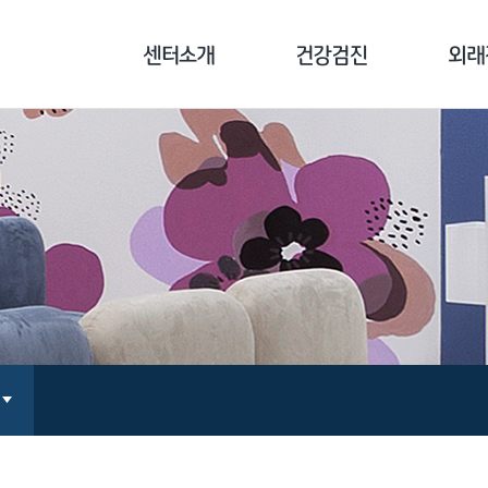
센터소개
건강검진
외래
센터소개
기업종합검진
클리닉
병원장 인사말
개인종합검진
기능의학
의료진 소개
국민건강보험공단검진
면역치료
장비 소개
채용/공무원검진
만성통증
오시는 길
검진 전 주의사항
지놈 
예방접