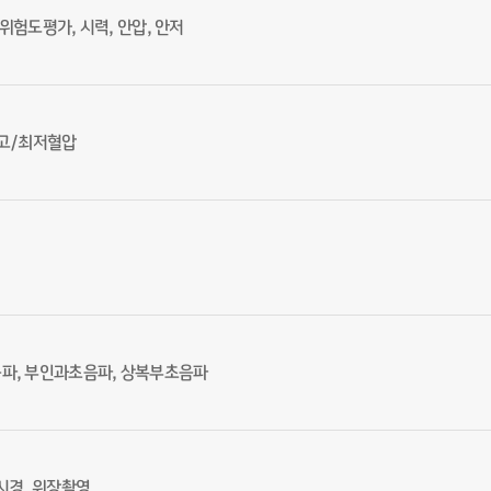
위험도평가, 시력, 안압, 안저
최고/최저혈압
파, 부인과초음파, 상복부초음파
시경, 위장촬영