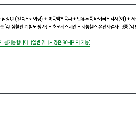
 + 심장CT(칼슘스코어링) + 경동맥초음파 + 인유두종 바이러스검사(
여
) + 
터눈(AI 심혈관 위험도 평가) + 호모시스테인 + 지놈헬스 유전자검사 13종(암 
가 불가능합니다. (일반 위내시경은 80세까지 가능)