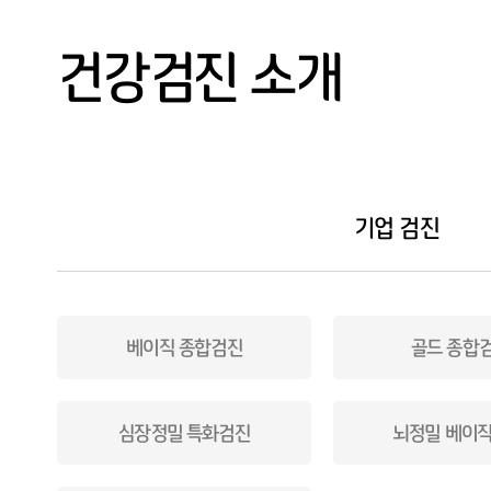
외래진료
채용/공무원검진
건강검진 소개
예약/결과조회
검진 전 주의사항
고객센터
기업 검진
베이직 종합검진
골드 종합
심장정밀 특화검진
뇌정밀 베이직