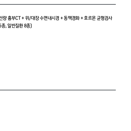
저선량 흉부CT + 위/대장 수면내시경 + 동맥경화 + 호르몬 균형검사
5종, 일반질환 8종)