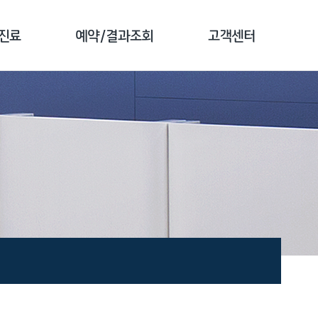
진료
예약/결과조회
고객센터
 소개
예약 안내
공지사항
 클리닉
검진 예약
전화번호 안내
 클리닉
예약 확인
자주하는 질문
 클리닉
결과 조회
1:1문의
클리닉
문진 작성
고객 만족도조사
종 소개
증명서 발급안내
비급여 진료비안내