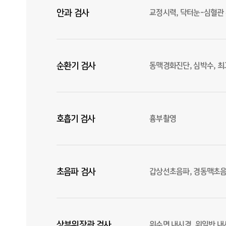
안과 검사
교정시력, 닥터눈-심혈관 
순환기 검사
동맥경화진단, 심박수, 
호흡기 검사
흉부촬영
초음파 검사
갑상선초음파, 경동맥초음
상부위장관 검사
위수면 내시경, 위일반 내