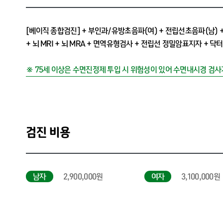
[베이직 종합검진]
+ 부인과/유방초음파(
여
) + 전립선초음파(
남
)
+ 뇌 MRI + 뇌 MRA + 면역유형검사 + 전립선 정밀암표지자 + 닥
※ 75세 이상은 수면진정제 투입 시 위험성이 있어 수면내시경 검사
검진 비용
남자
2,900,000원
여자
3,100,000원