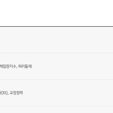
, 체질량지수, 허리둘레
(좌), 교정청력