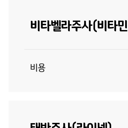
비타벨라주사(비타민
비용
태반주사(라이넥)