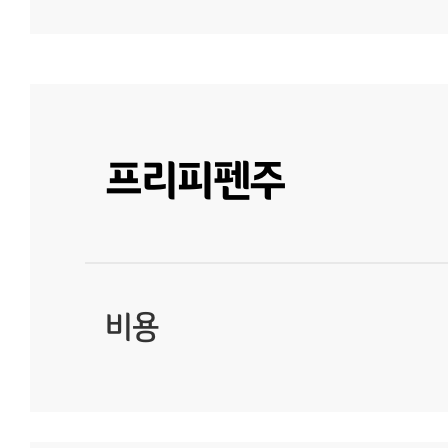
프리피펜주
비용