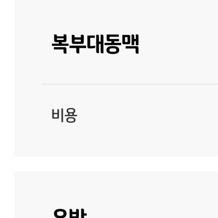
복부대동맥
비용
유방