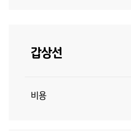
갑상선
비용