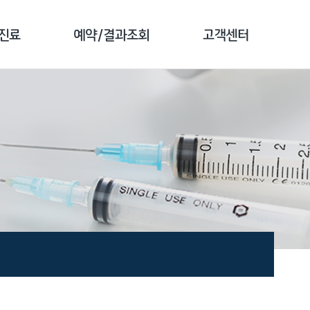
진료
예약/결과조회
고객센터
료 안내
예약 안내
공지사항
 소개
검진 예약
전화번호 안내
종 소개
예약 확인
자주하는 질문
결과 조회
1:1문의
문진 작성
고객 만족도조사
증명서 발급안내
비급여 진료비안내