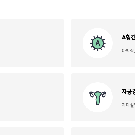
A형
아박심
자궁경
가다실