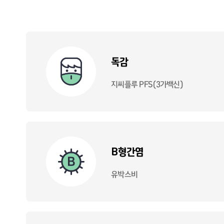
독감
지씨플루 PFS(3가백신)
B형간염
유박스비