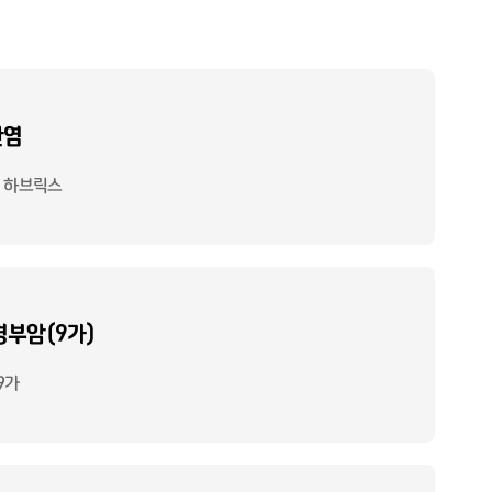
간염
, 하브릭스
부암(9가)
9가