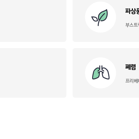
파상
부스트
폐렴
프리베나