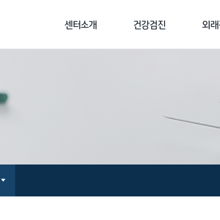
센터소개
건강검진
외래
센터소개
기업종합검진
외래진
병원장 인사말
개인종합검진
클리닉
의료진 소개
국민건강보험공단검진
예방접
오시는 길
채용/공무원검진
검진 전 주의사항