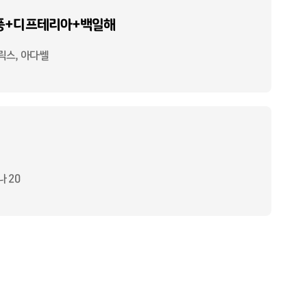
풍+디프테리아+백일해
릭스, 아다쎌
 20