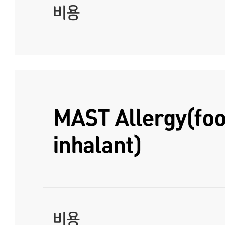
비용
MAST Allergy(foo
inhalant)
비용