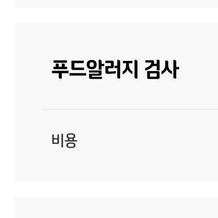
푸드알러지 검사
비용