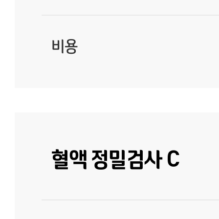
비용
혈액 정밀검사 C