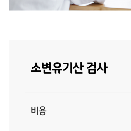
소변유기산 검사
비용