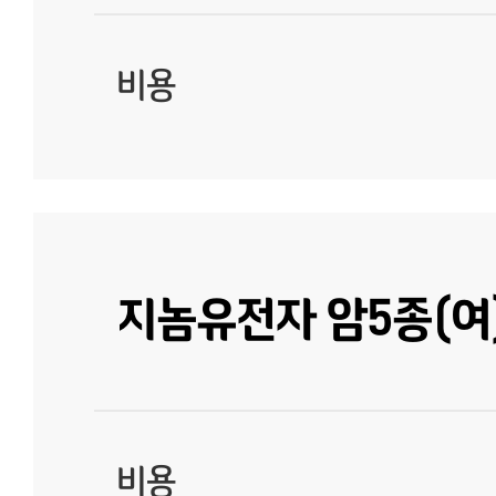
비용
지놈유전자 암5종(여
비용