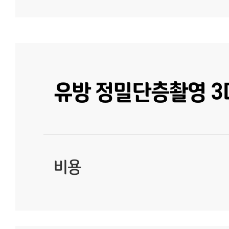
유방 정밀단층촬영 3D
비용