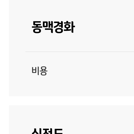
동맥경화
비용
심전도