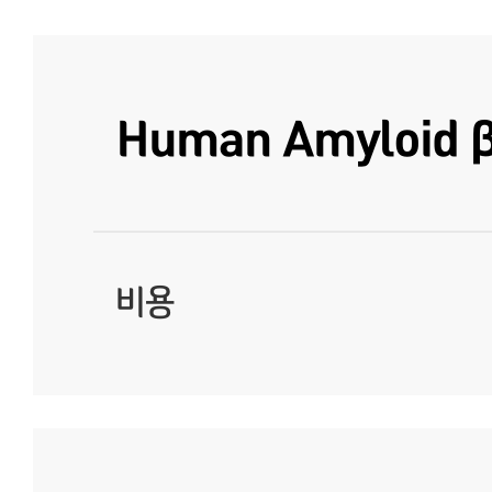
Human Amyloid β
비용