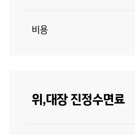
비용
위,대장 진정수면료