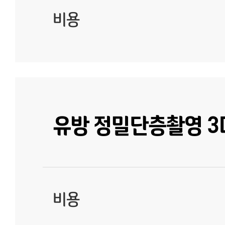
비용
유방 정밀단층촬영 3D
비용