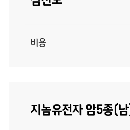
비용
지놈유전자 암5종(남