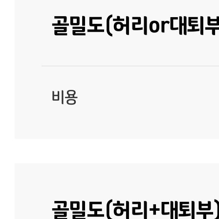
골밀도(허리or대퇴부
비용
골밀도(허리+대퇴부