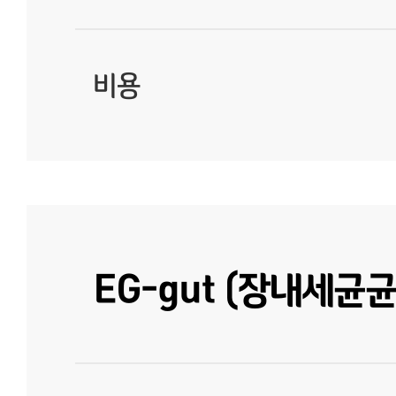
비용
EG-gut (장내세균