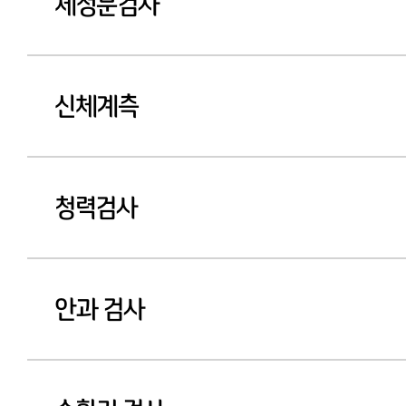
남성 검진자
체성분검사
신체계측
청력검사
안과 검사