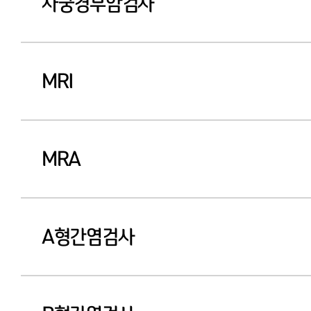
자궁경부암검사
MRI
MRA
A형간염검사