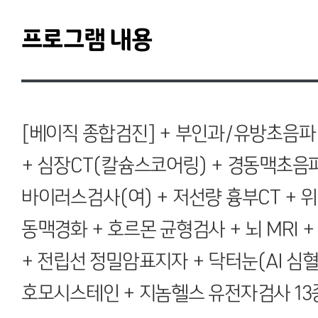
프로그램 내용
[베이직 종합검진]
+ 부인과/유방초음파
+ 심장CT(칼슘스코어링) + 경동맥초음
바이러스검사(
여
) + 저선량 흉부CT +
동맥경화 + 호르몬 균형검사 + 뇌 MRI +
+ 전립선 정밀암표지자 + 닥터눈(AI 심혈
호모시스테인 + 지놈헬스 유전자검사 13종