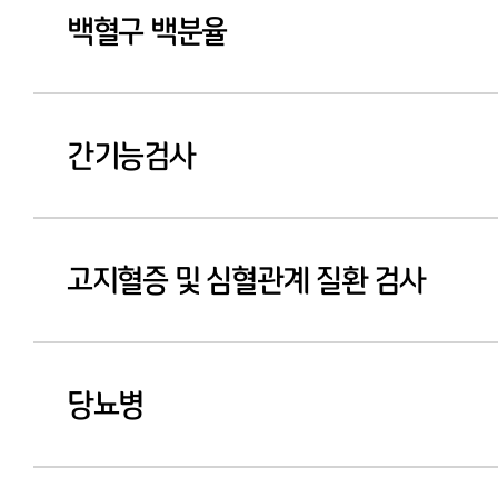
백혈구 백분율
간기능검사
고지혈증 및 심혈관계 질환 검사
당뇨병