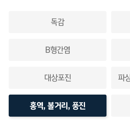
독감
B형간염
대상포진
파
홍역, 볼거리, 풍진