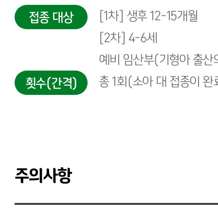
[1차] 생후 12-15개월
접종 대상
[2차] 4-6세
예비 임산부(기형아 출산
총 1회(소아 대 접종이 완
횟수(간격)
주의사항