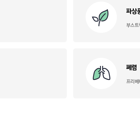
파상
부스트
폐렴
프리베나