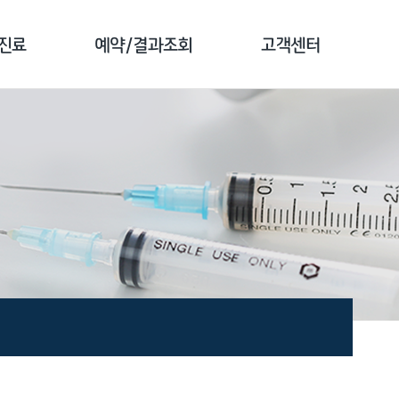
진료
예약/결과조회
고객센터
료 안내
예약 안내
공지사항
 소개
검진 예약
전화번호 안내
종 소개
예약 확인
자주하는 질문
결과 조회
1:1문의
문진 작성
고객 만족도조사
증명서 발급안내
비급여 진료비안내