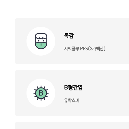
독감
지씨플루 PFS(3가백신)
B형간염
유박스비