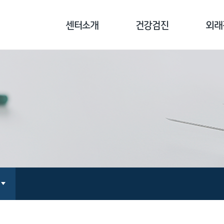
센터소개
건강검진
외래
센터소개
기업종합검진
외래진
병원장 인사말
개인종합검진
클리닉
의료진 소개
국민건강보험공단검진
예방접
장비 소개
채용/공무원검진
오시는 길
검진 전 주의사항