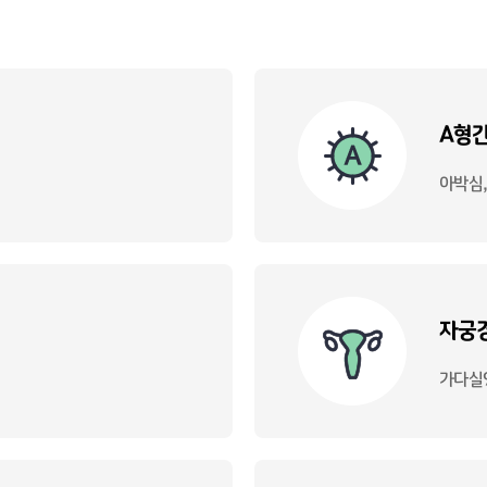
A형
아박심
자궁경
가다실