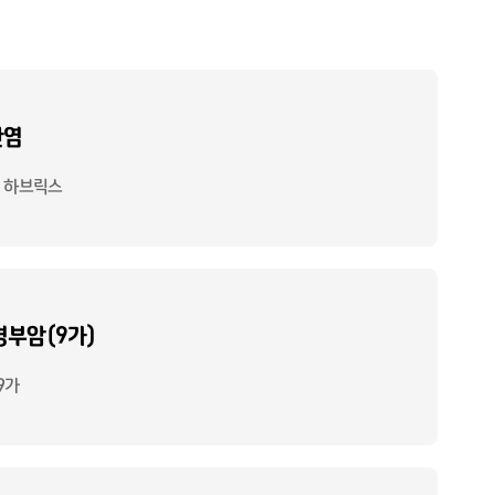
간염
, 하브릭스
부암(9가)
9가