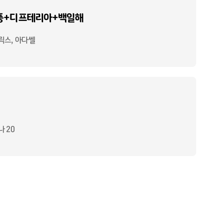
풍+디프테리아+백일해
릭스, 아다쎌
 20