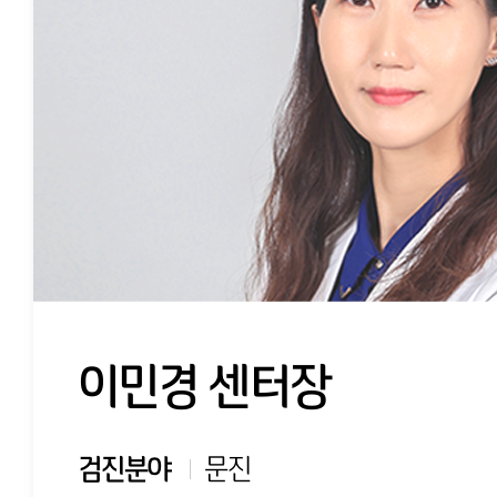
이민경 센터장
검진분야
문진