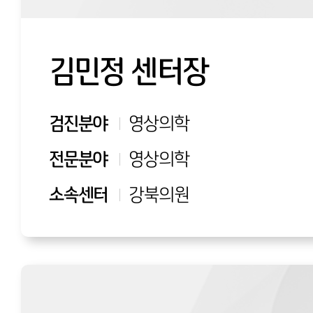
김민정 센터장
검진분야
영상의학
전문분야
영상의학
소속센터
강북의원