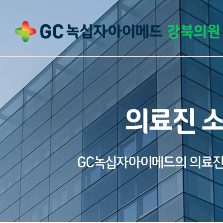
의료진 
GC녹십자아이메드의 의료