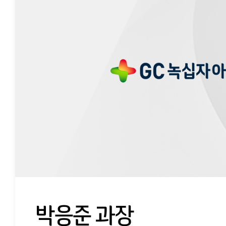
박응준 과장