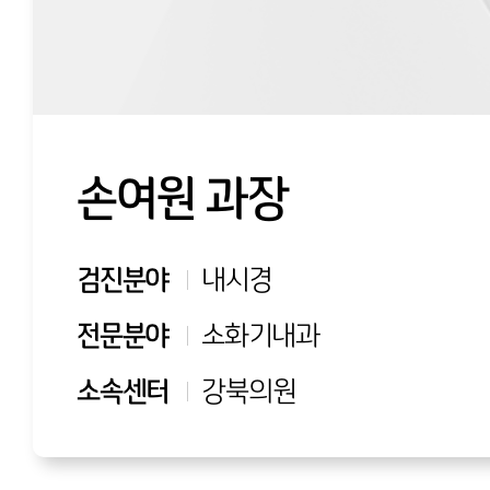
손여원 과장
검진분야
내시경
전문분야
소화기내과
소속센터
강북의원