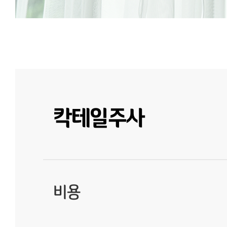
칵테일주사
비용