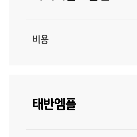
비용
태반엠플