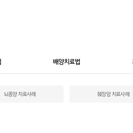
템
배양치료법
뇌종양 치료사례
췌장암 치료사례