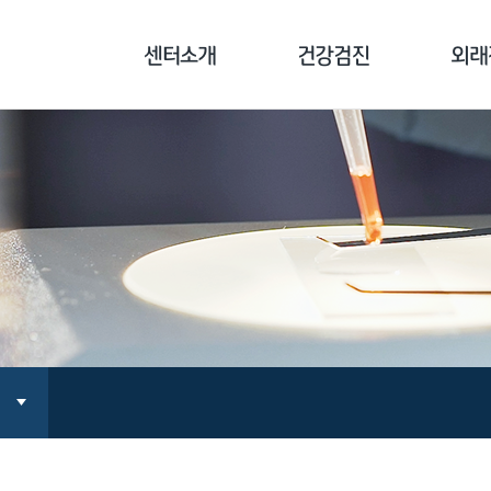
센터소개
건강검진
외래
센터소개
기업종합검진
클리닉
병원장 인사말
개인종합검진
기능의학
의료진 소개
국민건강보험공단검진
면역치료
장비 소개
채용/공무원검진
만성통증
오시는 길
검진 전 주의사항
지놈 
예방접