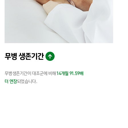
무병 생존기간
무병생존기간이 대조군에 비해
14개월 91.59배
더 연장
되었습니다.