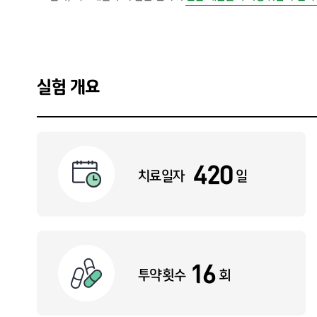
실험 개요
420
치료일자
일
16
투약횟수
회