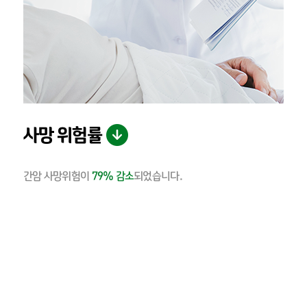
사망 위험률
간암 사망위험이
79% 감소
되었습니다.