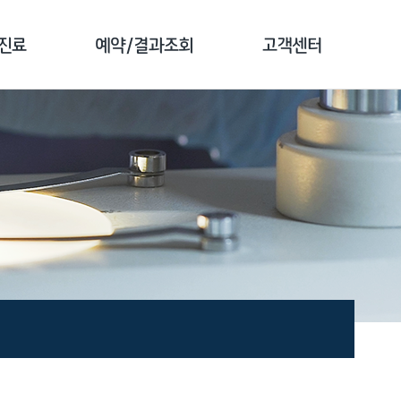
진료
예약/결과조회
고객센터
 소개
예약 안내
공지사항
 클리닉
검진 예약
전화번호 안내
 클리닉
예약 확인
자주하는 질문
 클리닉
결과 조회
1:1문의
클리닉
문진 작성
고객 만족도조사
종 소개
증명서 발급안내
비급여 진료비안내