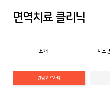
건강검진
기능의학 클리닉
면역치료 클리닉
예약/결과조회
만성통증 클리닉
고객센터
지놈 클리닉
예방접종 소개
소개
시스
간암 치료사례