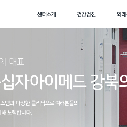
센터소개
건강검진
외래
센터소개
기업종합검진
외래진
병원장 인사말
개인종합검진
클리닉
의료진 소개
국민건강보험공단검진
예방접
녹십자아이메드 강북
장비 소개
채용/공무원검진
오시는 길
검진 전 주의사항
스템과 다양한 클리닉으로 여러분들의
위해 노력합니다.