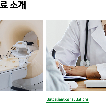
료 소개
Outpatient consultations