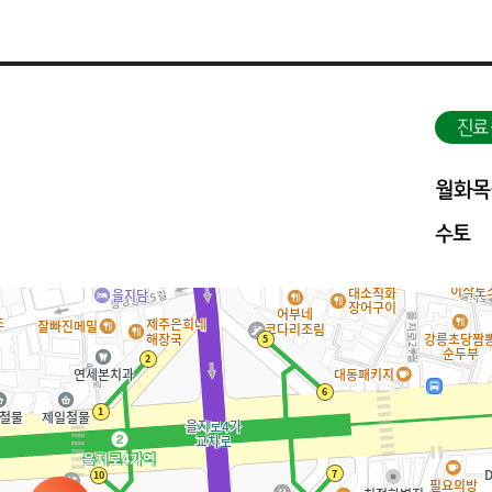
진료
월화목
수토