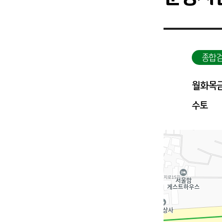
종합검
월화목
수토