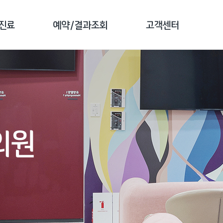
진료
예약/결과조회
고객센터
료 안내
예약 안내
공지사항
 소개
검진 예약
전화번호 안내
종 소개
예약 확인
자주하는 질문
의원
결과 조회
1:1문의
문진 작성
고객 만족도조사
증명서 발급안내
비급여 진료비안내