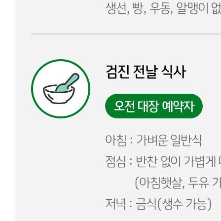
생선, 빵, 우동, 알맹이 
검진 전날 식사
오전 대장 예약자
아침 : 가벼운 일반식
점심 : 반찬 없이 가볍게
(아침햇살, 두유 가
저녁 : 금식(생수 가능)