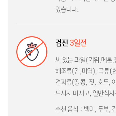
있습니다.
검진
3일전
씨 있는 과일(키위,메론,
해조류(김,미역), 곡류(현
견과류(땅콩, 잣, 호두, 
드시지 마시고, 일반식사
추천 음식 : 백미, 두부, 