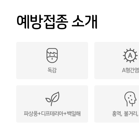
건강검진
예방접종 소개
예약/결과조회
고객센터
독감
A형간염
파상풍+디프테리아+백일해
홍역, 볼거리,