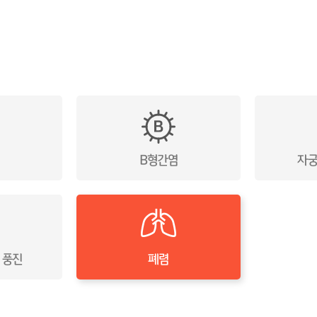
B형간염
자궁
 풍진
폐렴