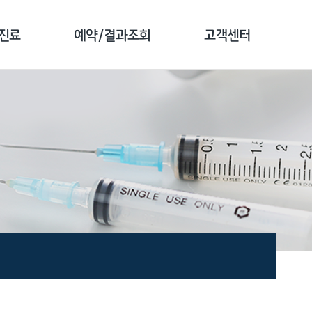
진료
예약/결과조회
고객센터
료 안내
예약 안내
공지사항
 소개
검진 예약
전화번호 안내
종 소개
예약 확인
자주하는 질문
결과 조회
1:1문의
문진 작성
고객 만족도조사
증명서 발급안내
비급여 진료비안내