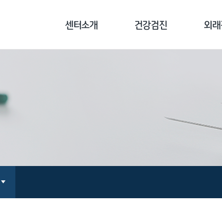
센터소개
건강검진
외래
센터소개
기업종합검진
외래진
병원장 인사말
개인종합검진
클리닉
의료진 소개
국민건강보험공단검진
예방접
오시는 길
채용/공무원검진
검진 전 주의사항