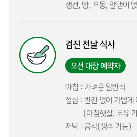
생선, 빵, 우동, 알맹이 
검진 전날 식사
오전 대장 예약자
아침 : 가벼운 일반식
점심 : 반찬 없이 가볍게
(아침햇살, 두유 가
저녁 : 금식(생수 가능)