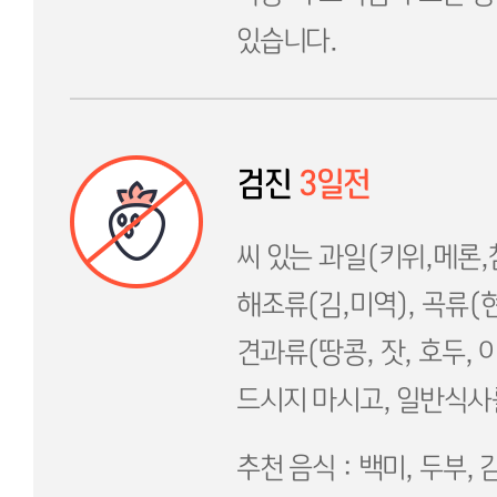
있습니다.
검진
3일전
씨 있는 과일(키위,메론,
해조류(김,미역), 곡류(현
견과류(땅콩, 잣, 호두, 
드시지 마시고, 일반식사
추천 음식 : 백미, 두부, 