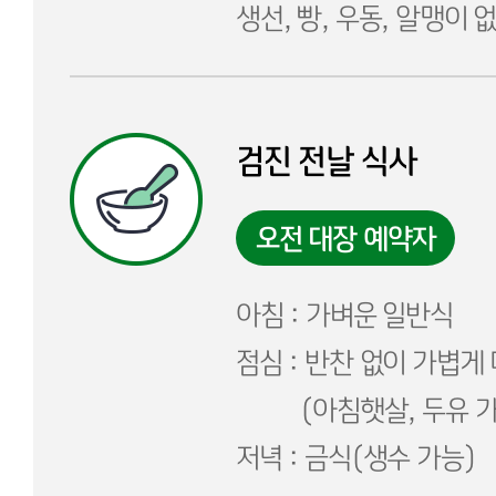
생선, 빵, 우동, 알맹이 
검진 전날 식사
오전 대장 예약자
아침 : 가벼운 일반식
점심 : 반찬 없이 가볍게
(아침햇살, 두유 가
저녁 : 금식(생수 가능)