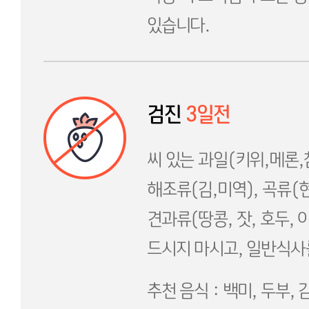
있습니다.
검진
3일전
씨 있는 과일(키위,메론,
해조류(김,미역), 곡류(현
견과류(땅콩, 잣, 호두, 
드시지 마시고, 일반식사
추천 음식 : 백미, 두부, 