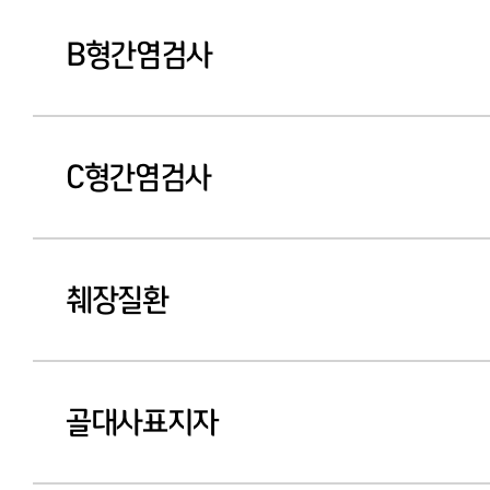
B형간염검사
C형간염검사
췌장질환
골대사표지자