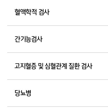
혈액학적 검사
간기능검사
고지혈증 및 심혈관계 질환 검사
당뇨병