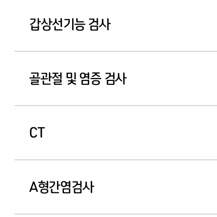
갑상선기능 검사
골관절 및 염증 검사
CT
A형간염검사