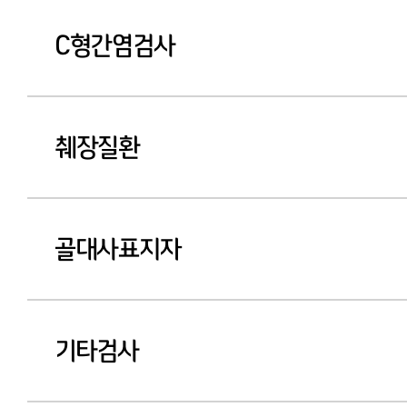
C형간염검사
췌장질환
골대사표지자
기타검사