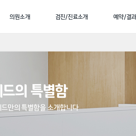
의원소개
검진/진료소개
예약/결
강남의원
건강검진 소개
예약 안
강북의원
클리닉 소개
검진 예
서울숲의원
예방접종 소개
예약 조
드의 특별함
검진 전 주의사항
결과 조
문진 작
메드만의 특별함을 소개합니다