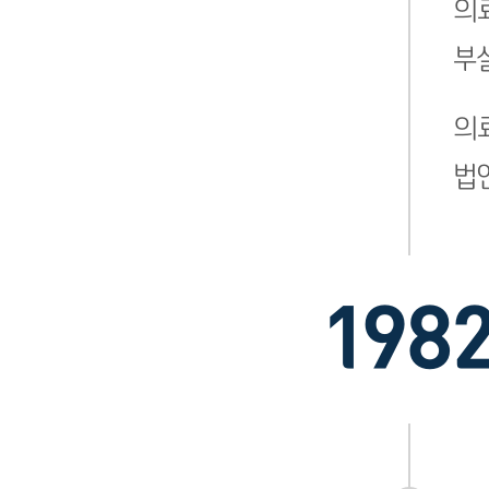
의
부
의
법
198