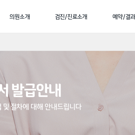
의원소개
검진/진료소개
예약/결
강남의원
건강검진 소개
예약 안
강북의원
클리닉 소개
검진 예
서울숲의원
예방접종 소개
예약 조
서 발급안내
검진 전 주의사항
결과 조
문진 작
 및 절차에 대해 안내드립니다