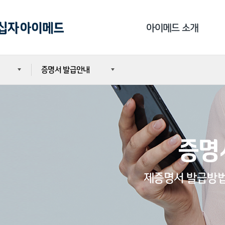
아이메드 소개
증명서 발급안내
아이메드의 특별함
아이메드 연혁
소개
공지사항
가족사 소개
자주하는 질문
증명
의료진 소개
소개
1:1문의
사회 공헌
제증명서 발급방법
조회
고객 만족도조사
iMED TV
전화번호 안내