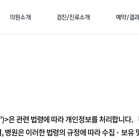
의원소개
검진/진료소개
예약/결
강남의원
건강검진 소개
예약 안
강북의원
클리닉 소개
검진 예
서울숲의원
예방접종 소개
예약 조
검진 전 주의사항
결과 조
문진 작
원")>은 관련 법령에 따라 개인정보를 처리합니다
 병원은 이러한 법령의 규정에 따라 수집 · 보유